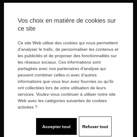
Horaires
Vos choix en matière de cookies sur
ce site
Notre agence est ouverte du lundi au
vendredi de 9h à 12h et de 14h à 18h.
Ce site Web utilise des cookies qui nous permettent
d'analyser le trafic, de personnaliser les contenus et
Tél.: 06 86 46 69 32
les publicités et de proposer des fonctionnalités sur
les réseaux sociaux. Ces informations sont
Liens
partagées avec nos partenaires d'analyse qui
peuvent combiner celles-ci avec d'autres
informations que vous leur avez fournies ou qu'ils
Actualités
ont collectées lors de votre utilisation de leurs
Nous rejoindre
services. Voulez-vous continuer à utiliser notre site
Recevoir une étude gratuite
Web avec les catégories suivantes de cookies
Politique de confidentialité
activées ?
Mentions légales
Plan du site
Rejoignez-nous
Accepter tout
Refuser tout