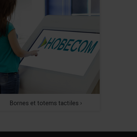
Bornes et totems tactiles ›