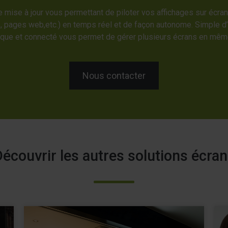
e mise à jour vous permettant de piloter vos affichages sur écra
, pages web,etc.) en temps réel et de façon autonome. Simple d’u
dique et connecté vous permet de gérer plusieurs écrans en mê
Nous contacter
écouvrir les autres solutions écra